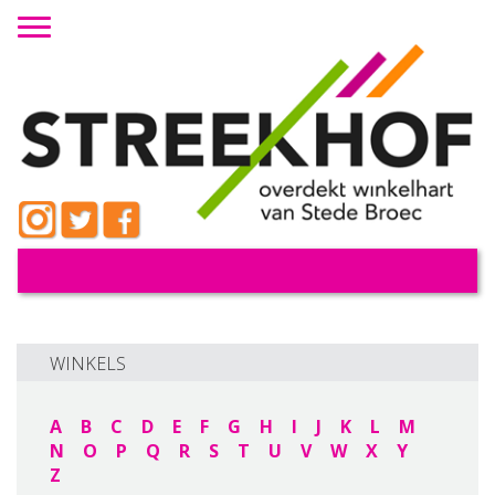
Toggle navigation
WINKELS
A
B
C
D
E
F
G
H
I
J
K
L
M
N
O
P
Q
R
S
T
U
V
W
X
Y
Z