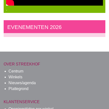
.
EVENEMENTEN 2026
OVER STREEKHOF
Centrum
Winkels
Nieuws/agenda
Plattegrond
KLANTENSERVICE
Openingstijden per winkel