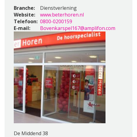
Branche:
Dienstverlening
Website:
www.beterhoren.nl
Telefoon:
0800-0200159
E-mail:
Bovenkarspel167@amplifon.com
De Middend 38