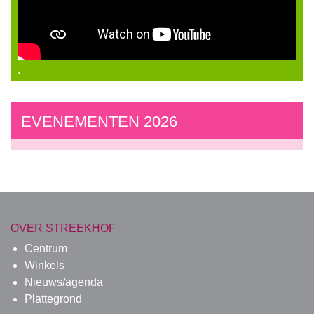
.
EVENEMENTEN 2026
OVER STREEKHOF
Centrum
Winkels
Nieuws/agenda
Plattegrond